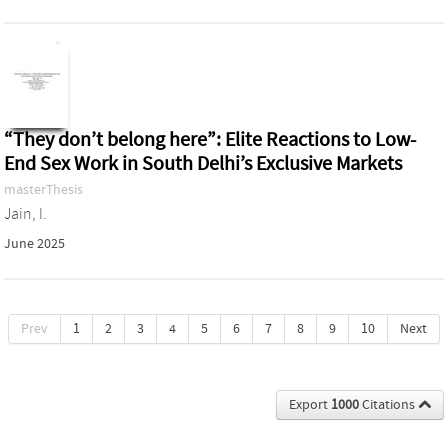
“They don’t belong here”: Elite Reactions to Low-
End Sex Work in South Delhi’s Exclusive Markets
masterThesis
Jain, I.
June 2025
Prev
1
2
3
4
5
6
7
8
9
10
Next
Export
1000
Citations