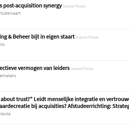
 post-acquisition synergy
masterThesis
Poldervaart
ing & Beheer bijt in eigen staart
masterThesis
Vos
lectieve vermogen van leiders
masterThesis
demakers
ll about trust?” Leidt menselijke integratie en vertrouw
ardecreatie bij acquisities? Afstudeerrichting: Strate
Nauta