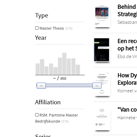
Behind 
Strateg
Type
Sebastia
Master Thesis
(576)
Year
Een rec
op het 
Ebo de Vr
How Dyn
/
2021
Explora
Korneel v
Affiliation
“Van co
RSM: Parttime Master
Hanneke 
Bedrijfskunde
(576)