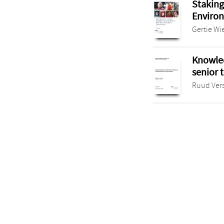
Staking
Enviro
Gertie Wi
Knowled
senior 
Ruud Ver