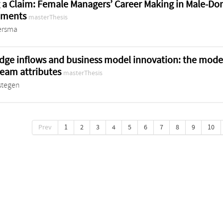
 a Claim: Female Managers’ Career Making in Male-D
nments
masterThesis
ersma
ge inflows and business model innovation: the moder
team attributes
masterThesis
stegen
Prev
1
2
3
4
5
6
7
8
9
10