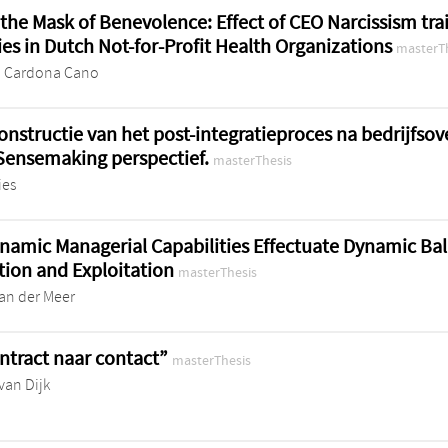
the Mask of Benevolence: Effect of CEO Narcissism tra
ies in Dutch Not-for-Profit Health Organizations
masterT
n Cardona Cano
onstructie van het post-integratieproces na bedrijfs
Sensemaking perspectief.
masterThesis
ies
amic Managerial Capabilities Effectuate Dynamic Bal
tion and Exploitation
masterThesis
an der Meer
ntract naar contact”
masterThesis
van Dijk