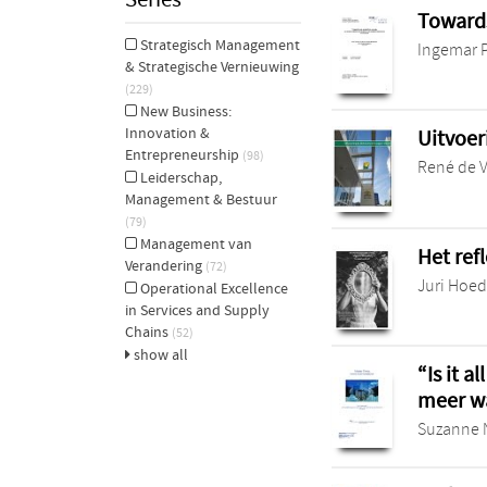
Series
Towards
Strategisch Management
Ingemar 
& Strategische Vernieuwing
(229)
New Business:
Innovation &
Uitvoer
Entrepreneurship
(98)
René de 
Leiderschap,
Management & Bestuur
(79)
Management van
Het ref
Verandering
(72)
Juri Hoe
Operational Excellence
in Services and Supply
Chains
(52)
show all
“Is it a
meer wa
Suzanne 