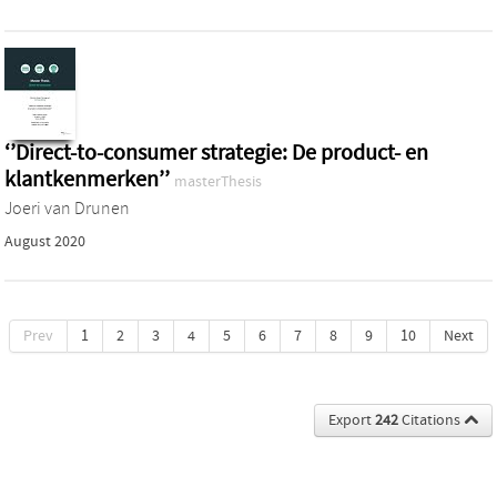
‘’Direct-to-consumer strategie: De product- en
klantkenmerken’’
masterThesis
Joeri van Drunen
August 2020
Prev
1
2
3
4
5
6
7
8
9
10
Next
Export
242
Citations