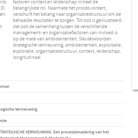
its
 de
10)
rt,
ken.
m de
t
e
longitudinaal
lekman
tegische Vernieuwing
unde
 STRATEGISCHE VERNIEUWING: Een procesbenadering van het