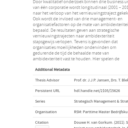
Door kwalitatief onderzoek binnen drie business un
factoren context en leiderschap initieel
van één corporatie wordt longitudinaal (2001 – 20
belangrijkste rol. Naarmate het proces vorde
naar het verloop van het vernieuwingstraject geke
verschuift het belang naar organisatiestructuur o
Ook wordt de invloed van drie management- en
behaalde resultaten te borgen. Tot slot is geïllustreerd
organisatiefactoren op de mate van ambidexteritei
dat ook de samenhang tussen de verschillend
bepaald. De resultaten geven aan strategische
management- en organisatiefactoren van invloed is
vernieuwingstrajecten naar ambidexteriteit
op de mate van ambidexteriteit. Sleutelwoorden:
stapsgewijs verlopen. Tevens is gevonden dat
strategische vernieuwing, ambidexteriteit, exploitatie,
organisaties moeilijkheden ondervinden om
exploratie, organisatiestructuur, context, leiderschap,
gedurende de tijd de behaalde mate van
ambidexteriteit vast te houden. Hier spelen de
Additional Metadata
Thesis Advisor
Prof. dr. J.J.P. Jansen
,
Drs. T. B
Persistent URL
hdl.handle.net/2105/15626
Series
Strategisch Management & Stra
Organisation
RSM: Parttime Master Bedrijfsk
Citation
Douwe H. van Gorkum. (2011).