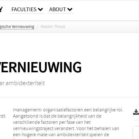
Y
FACULTIES
ABOUT
gische Vernieuwing
/
Master Thesis
VERNIEUWING
ar ambidexteriteit
rdt
 de