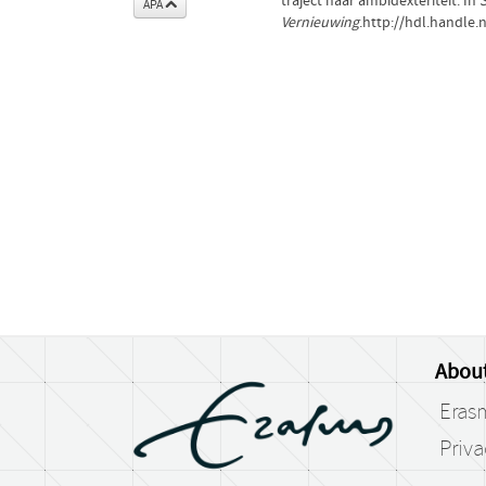
traject naar ambidexteriteit. In
APA
Vernieuwing
.http://hdl.handle.
Abou
Eras
Priv