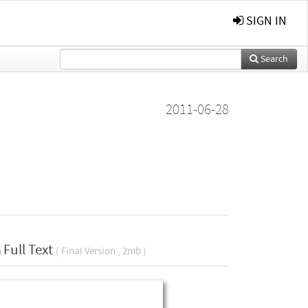
SIGN IN
Search
2011-06-28
Full Text
( Final Version , 2mb )