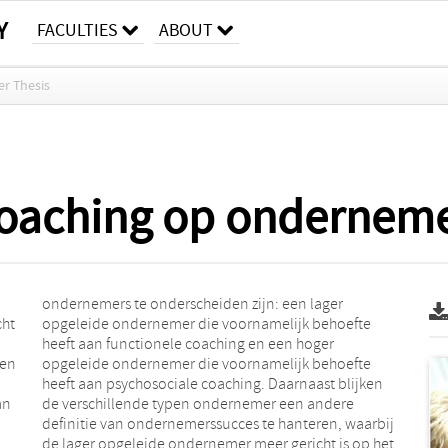
Y
FACULTIES
ABOUT
er Thesis
coaching op ondernem
cht
te
pen
fte
an
re