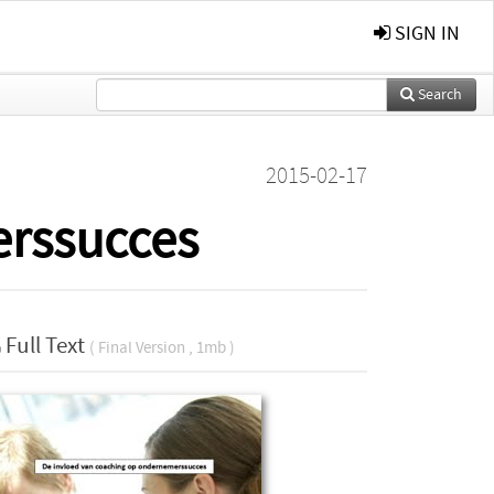
SIGN IN
Search
2015-02-17
erssucces
Full Text
( Final Version , 1mb )