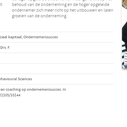
dt
de
groeien van de onderneming.
ciaal kapitaal
,
Ondernemerssucces
Drs. F.
ehavioural Sciences
ed van coaching op ondernemerssucces. In
t/2105/33144