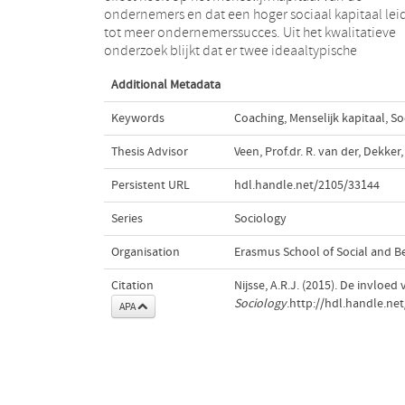
ondernemers en dat een hoger sociaal kapitaal lei
behoud van de onderneming en de hoger opgelei
tot meer ondernemerssucces. Uit het kwalitatieve
ondernemer zich meer richt op het uitbouwen en laten
onderzoek blijkt dat er twee ideaaltypische
Additional Metadata
Keywords
Coaching
,
Menselijk kapitaal
,
So
Thesis Advisor
Veen, Prof.dr. R. van der
,
Dekker, 
Persistent URL
hdl.handle.net/2105/33144
Series
Sociology
Organisation
Erasmus School of Social and B
Citation
Nijsse, A.R.J. (2015). De invlo
Sociology
.http://hdl.handle.ne
APA