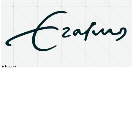
About
Erasmus University Rotterdam
Privacy Statement
Copyright © 2026 Erasmus University Rotterdam, its licensors, and contributors. All rights reserved.
Text and data mining (including for AI training) is prohibited unless permitted by law or with prior written consent.
Public search engines may crawl and index publicly available pages solely to facilitate discovery of this website
and its content.