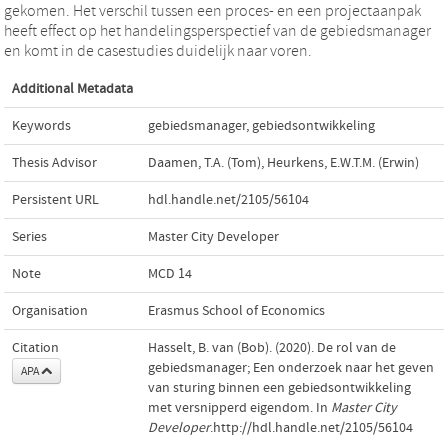
gekomen. Het verschil tussen een proces- en een projectaanpak
heeft effect op het handelingsperspectief van de gebiedsmanager
en komt in de casestudies duidelijk naar voren.
Additional Metadata
Keywords
gebiedsmanager
,
gebiedsontwikkeling
Thesis Advisor
Daamen, T.A. (Tom)
,
Heurkens, E.W.T.M. (Erwin)
Persistent URL
hdl.handle.net/2105/56104
Series
Master City Developer
Note
MCD 14
Organisation
Erasmus School of Economics
Citation
Hasselt, B. van (Bob). (2020). De rol van de
gebiedsmanager; Een onderzoek naar het geven
APA
van sturing binnen een gebiedsontwikkeling
met versnipperd eigendom. In
Master City
Developer
.http://hdl.handle.net/2105/56104