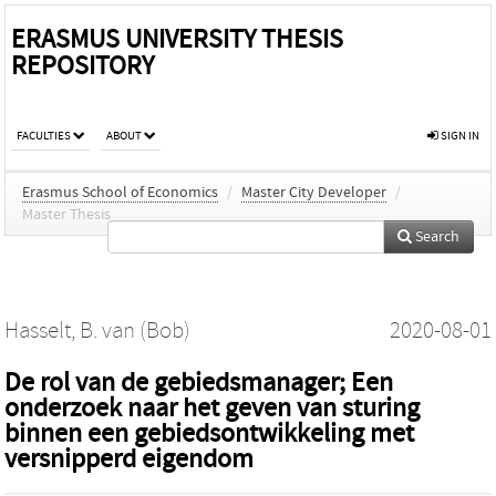
ERASMUS UNIVERSITY THESIS
REPOSITORY
FACULTIES
ABOUT
SIGN IN
Erasmus School of Economics
/
Master City Developer
/
Master Thesis
Search
Hasselt, B. van (Bob)
2020-08-01
De rol van de gebiedsmanager; Een
onderzoek naar het geven van sturing
binnen een gebiedsontwikkeling met
versnipperd eigendom