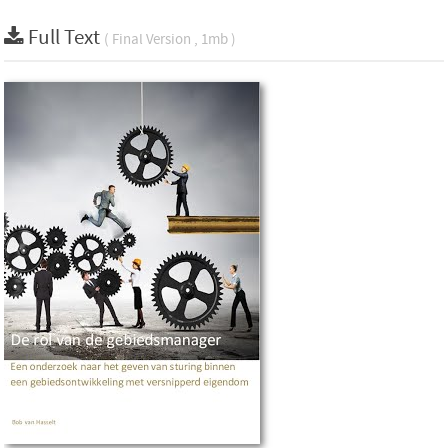
Full Text
( Final Version , 1mb )