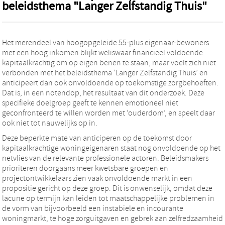
beleidsthema "Langer Zelfstandig Thuis"
Het merendeel van hoogopgeleide 55-plus eigenaar-bewoners
met een hoog inkomen blijkt weliswaar financieel voldoende
kapitaalkrachtig om op eigen benen te staan, maar voelt zich niet
verbonden met het beleidsthema ‘Langer Zelfstandig Thuis’ en
anticipeert dan ook onvoldoende op toekomstige zorgbehoeften.
Dat is, in een notendop, het resultaat van dit onderzoek. Deze
specifieke doelgroep geeft te kennen emotioneel niet
geconfronteerd te willen worden met ‘ouderdom’, en speelt daar
ook niet tot nauwelijks op in.
Deze beperkte mate van anticiperen op de toekomst door
kapitaalkrachtige woningeigenaren staat nog onvoldoende op het
netvlies van de relevante professionele actoren. Beleidsmakers
prioriteren doorgaans meer kwetsbare groepen en
projectontwikkelaars zien vaak onvoldoende markt in een
propositie gericht op deze groep. Dit is onwenselijk, omdat deze
lacune op termijn kan leiden tot maatschappelijke problemen in
de vorm van bijvoorbeeld een instabiele en incourante
woningmarkt, te hoge zorguitgaven en gebrek aan zelfredzaamheid