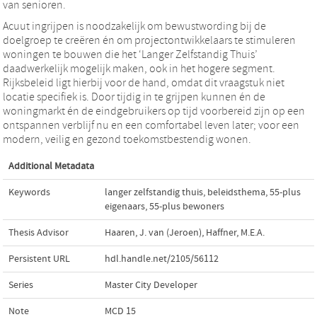
van senioren.
Acuut ingrijpen is noodzakelijk om bewustwording bij de
doelgroep te creëren én om projectontwikkelaars te stimuleren
woningen te bouwen die het ‘Langer Zelfstandig Thuis’
daadwerkelijk mogelijk maken, ook in het hogere segment.
Rijksbeleid ligt hierbij voor de hand, omdat dit vraagstuk niet
locatie specifiek is. Door tijdig in te grijpen kunnen én de
woningmarkt én de eindgebruikers op tijd voorbereid zijn op een
ontspannen verblijf nu en een comfortabel leven later; voor een
modern, veilig en gezond toekomstbestendig wonen.
Additional Metadata
Keywords
langer zelfstandig thuis
,
beleidsthema
,
55-plus
eigenaars
,
55-plus bewoners
Thesis Advisor
Haaren, J. van (Jeroen)
,
Haffner, M.E.A.
Persistent URL
hdl.handle.net/2105/56112
Series
Master City Developer
Note
MCD 15