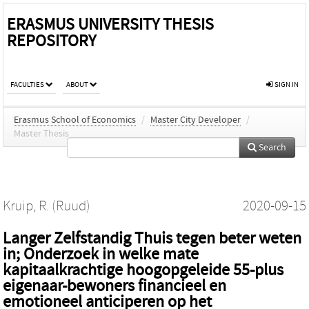
ERASMUS UNIVERSITY THESIS
REPOSITORY
FACULTIES
ABOUT
SIGN IN
Erasmus School of Economics
/
Master City Developer
/
Master Thesis
Search
Kruip, R. (Ruud)
2020-09-15
Langer Zelfstandig Thuis tegen beter weten
in; Onderzoek in welke mate
kapitaalkrachtige hoogopgeleide 55-plus
eigenaar-bewoners financieel en
emotioneel anticiperen op het